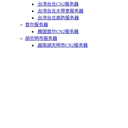
台湾台北CN2服务器
台湾台北大带宽服务器
台湾台北高防服务器
首尔服务器
韓国首尔CN2服务器
胡志明市服务器
越南胡志明市CN2服务器
柬埔寨金边服务器
柬埔寨金边CN2服务器
关于我们
联系Varidata
支付方式
Varidata博客
服务条款
知识库
FAQ
购物车
免费测试