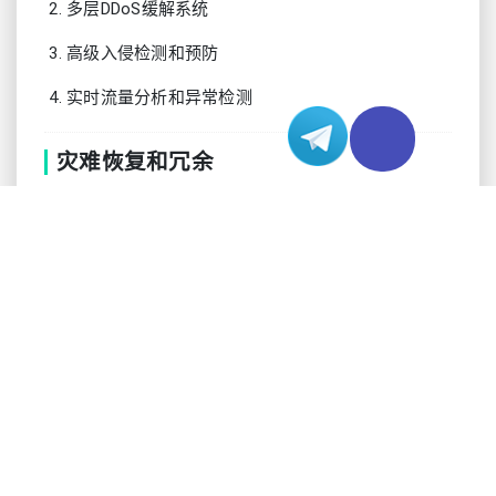
多层DDoS缓解系统
高级入侵检测和预防
实时流量分析和异常检测
灾难恢复和冗余
维护数据可用性需要全面的灾难恢复策略。美国服
务器设施实施多层备份系统和冗余协议：
主动-主动数据中心配置
跨地理位置的实时数据镜像
自动故障恢复程序
定期灾难恢复测试和验证
高可用性集群即使在硬件故障或维护窗口期间也能