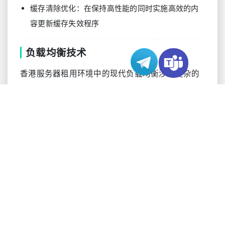
缓存清除优化：在保持高性能的同时实施高效的内
容更新缓存失效程序
负载均衡技术
香港服务器租用环境中的现代负载均衡涉及复杂的
方法：
任播DNS解析：利用高级DNS路由将用户引导到最佳
边缘位置
地理负载分配：基于用户位置和网络条件的智能流
量路由
健康检查集成：持续监控服务器健康状况以确保可
靠的内容分发
故障转移机制：在基础设施出现问题时维持服务的