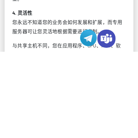
4. 灵活性
您永远不知道您的业务会如何发展和扩展，而专用
服务器可让您灵活地根据需要进行定制。
与共享主机不同，您在应用程序、CPU、RAM、软
件、手术室等方面也不受限制，因此您可以根据需
要进行构建并保持对站点演示的控制。
3个迹象表明您可能需要专用服务器
您如何知道专用服务器是否适合您？虽然有些企业
可能在共享主机上做得很好，但在选择您的计划时
请考虑这些要点。
1.您的网站流量很大
共享租用计划会自动限制带宽和允许的网站流量。