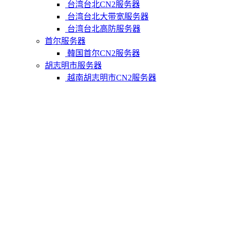
台湾台北CN2服务器
台湾台北大带宽服务器
台湾台北高防服务器
首尔服务器
韓国首尔CN2服务器
胡志明市服务器
越南胡志明市CN2服务器
柬埔寨金边服务器
柬埔寨金边CN2服务器
关于我们
联系Varidata
支付方式
Varidata博客
服务条款
知识库
FAQ
购物车
免费测试