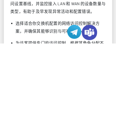
问设置基线，并监控接入 LAN 和 WAN 的设备数量与
类型，有助于及早发现异常活动和配置错误。
选择适合你交换机配置的网络访问控制解决方
案，并确保其能够识别与可视化接入设备。
为访客提供专门的访问控制，根据其角色分配不
同访问级别。
指派 IT 人员监控网络访问控制系统的告警，防止
数据泄露并保障网络安全。
定期拉取报表，以便持续掌握网络活动情况。
下面的表格展示了基于角色的访问控制与传统访问
方式的对比：
方
基于角色的访问控