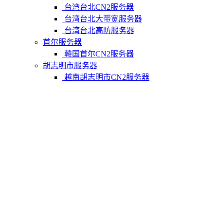
台湾台北CN2服务器
台湾台北大带宽服务器
台湾台北高防服务器
首尔服务器
韓国首尔CN2服务器
胡志明市服务器
越南胡志明市CN2服务器
柬埔寨金边服务器
柬埔寨金边CN2服务器
关于我们
联系Varidata
支付方式
Varidata博客
服务条款
知识库
FAQ
购物车
免费测试