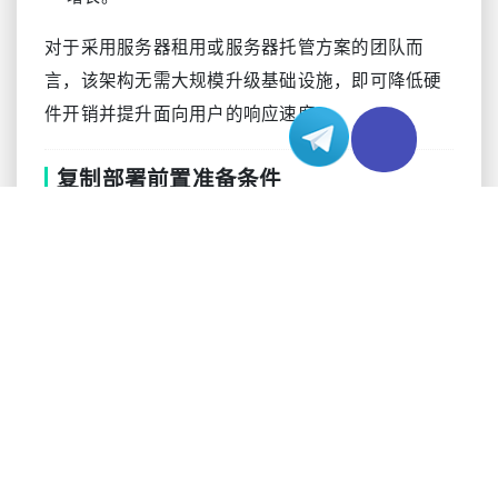
对于采用服务器租用或服务器托管方案的团队而
言，该架构无需大规模升级基础设施，即可降低硬
件开销并提升面向用户的响应速度。
复制部署前置准备条件
成功部署复制架构的关键是所有相关节点的环境配
置保持一致，忽略这些检查往往会导致隐性的同步
失败问题。
确保主从节点间网络连通性，内部通信无限制。
所有节点维持统一的MySQL运行环境，避免兼容性
问题。
创建专用的复制用户，并配置最小权限集以强化安