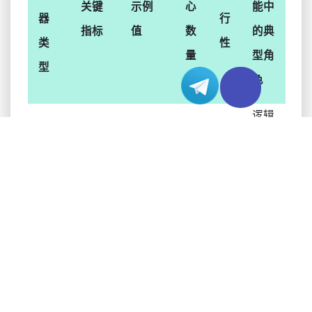
关键
示例
心
能中
器
行
指标
值
数
的典
类
性
量
型角
型
色
逻辑
控
核心
2-
CPU
2-64
低
制、
数
64
顺序
任务
并行
计
数
GPU
TOPS
1300+
高
算、
千