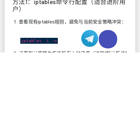
方法1：iptables命令行配置（适合进阶用
户）
查看现有iptables规则，避免与当前安全策略冲突：
iptables -L -n
设置默认策略为拒绝所有入站流量（这是“默认拒绝”
原则的基础）：
iptables -P INPUT DROP
允许可信IP访问指定端口（将[TRUSTED_IP]和
[PORT]替换为实际值）：
iptables -A INPUT -s [TRUSTED_IP] -p tcp
--dport [PORT] -j ACCEPT