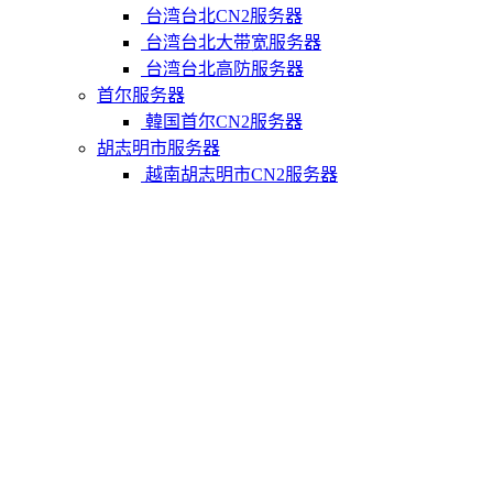
台湾台北CN2服务器
台湾台北大带宽服务器
台湾台北高防服务器
首尔服务器
韓国首尔CN2服务器
胡志明市服务器
越南胡志明市CN2服务器
柬埔寨金边服务器
柬埔寨金边CN2服务器
关于我们
联系Varidata
支付方式
Varidata博客
服务条款
知识库
FAQ
购物车
免费测试