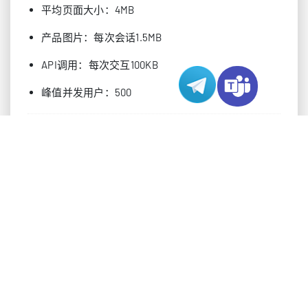
平均页面大小：4MB
产品图片：每次会话1.5MB
API调用：每次交互100KB
峰值并发用户：500
性能优化技术
带宽使用优化需要多方面的方法：
内容传输优化
实施HTTP/2实现多路复用连接
启用GZIP压缩（通常可减少70%）
使用WebP图片格式（比JPEG小30-50%）
缓存策略