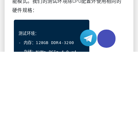
能模式。我们的测试环境除CPU配置外使用相同的
硬件规格：
测试环境：

- 内存：128GB DDR4-3200

- 存储：NVMe PCIe 4.0 x4

- 操作系统：Ubuntu 22.04 LTS

- 电源：1200W白金牌

- 网络：双10GbE

工作负载类型：

1. Web服务器（Apache）

2. 数据库（PostgreSQL）
