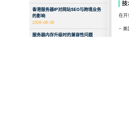
技
香港服务器IP对网站SEO与跨境业务
在开
的影响
2026-08-06
– 
服务器内存升级时的兼容性问题
2026-08-06
– 
如何在美国服务器搭建私有云盘
– T
2026-08-05
– 熟
2026 香港服务器：CentOS 与
Debian 系统对比
– 基
2026-08-05
– S
服务器 ECC 内存错误增加时会发生什
么
此外
2026-08-05
价值