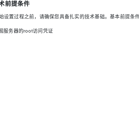
术前提条件
始设置过程之前，请确保您具备扎实的技术基础。基本前提条
美国服务器的root访问凭证
Linux命令行操作的实践知识
CP/IP网络基础知识
悉iptables和路由协议
本脚本编写能力（Bash/Python）
SL/TLS证书管理经验
，在设置过程中要保持对服务器配置和任何修改的详细文档记
。