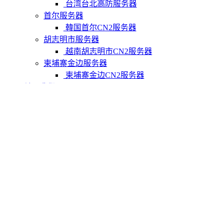
台湾台北高防服务器
首尔服务器
韓国首尔CN2服务器
胡志明市服务器
越南胡志明市CN2服务器
柬埔寨金边服务器
柬埔寨金边CN2服务器
关于我们
联系Varidata
支付方式
Varidata博客
服务条款
知识库
FAQ
购物车
免费测试
USD
CNY
HKD