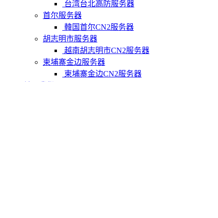
台湾台北高防服务器
首尔服务器
韓国首尔CN2服务器
胡志明市服务器
越南胡志明市CN2服务器
柬埔寨金边服务器
柬埔寨金边CN2服务器
关于我们
联系Varidata
支付方式
Varidata博客
服务条款
知识库
FAQ
购物车
免费测试
USD
CNY
HKD