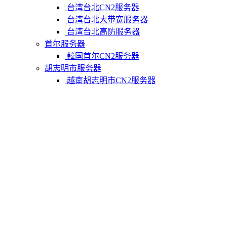
台湾台北CN2服务器
台湾台北大带宽服务器
台湾台北高防服务器
首尔服务器
韓国首尔CN2服务器
胡志明市服务器
越南胡志明市CN2服务器
柬埔寨金边服务器
柬埔寨金边CN2服务器
关于我们
联系Varidata
支付方式
Varidata博客
服务条款
知识库
FAQ
购物车
免费测试