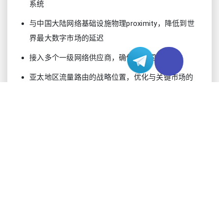
系统
与中国大陆网络基础设施物理proximity，降低到世
界最大数字市场的延迟
接入多个一级网络供应商，确保冗余国际连接
亚太地区流量路由的战略位置，优化与关键市场的
连接
性能指标和技术优势
经验数据显示显著的性能优势，这直接转化为改善
的用户体验和业务效率。通过广泛测试和实际部署
场景，专线服务器在所有关键性能指标上始终优于
传统服务器租用解决方案。
延迟降低：与标准路由相比平均改善30-50%，到主