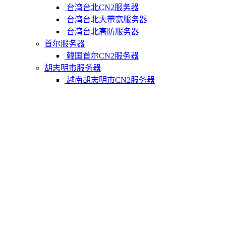
台湾台北CN2服务器
台湾台北大带宽服务器
台湾台北高防服务器
首尔服务器
韓国首尔CN2服务器
胡志明市服务器
越南胡志明市CN2服务器
柬埔寨金边服务器
柬埔寨金边CN2服务器
关于我们
联系Varidata
支付方式
Varidata博客
服务条款
知识库
FAQ
购物车
免费测试