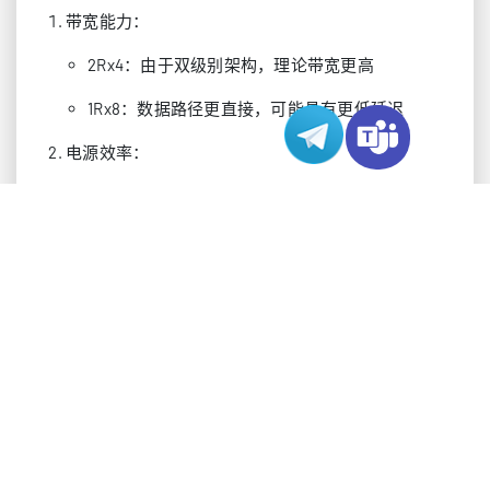
带宽能力：
2Rx4：由于双级别架构，理论带宽更高
1Rx8：数据路径更直接，可能具有更低延迟
电源效率：
2Rx4：由于多级别操作，功耗更高
1Rx8：在大多数情况下更节能
容量扩展：
2Rx4：更适合高密度内存需求
1Rx8：适合平衡性能/容量需求
使用场景
不同的服务器应用需要特定的内存配置才能获得最