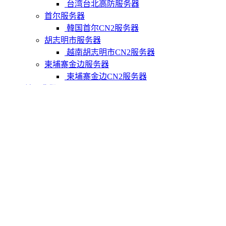
台湾台北高防服务器
首尔服务器
韓国首尔CN2服务器
胡志明市服务器
越南胡志明市CN2服务器
柬埔寨金边服务器
柬埔寨金边CN2服务器
关于我们
联系Varidata
支付方式
Varidata博客
服务条款
知识库
FAQ
购物车
免费测试
USD
CNY
HKD