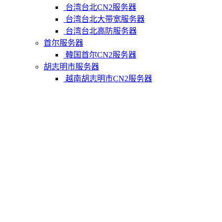
台湾台北CN2服务器
台湾台北大带宽服务器
台湾台北高防服务器
首尔服务器
韓国首尔CN2服务器
胡志明市服务器
越南胡志明市CN2服务器
柬埔寨金边服务器
柬埔寨金边CN2服务器
关于我们
联系Varidata
支付方式
Varidata博客
服务条款
知识库
FAQ
购物车
免费测试