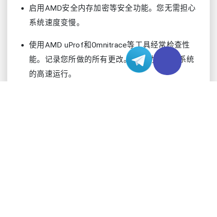
启用AMD安全内存加密等安全功能。您无需担心
系统速度变慢。
使用AMD uProf和Omnitrace等工具经常检查性
能。记录您所做的所有更改。这有助于保持系统
的高速运行。
识别工作负载和目标
工作负载类型
在调优系统之前，您应该了解您的工作负载。每种
工作负载都以其特有的方式使用AMD EPYC处理
器。有些工作负载会让CPU非常繁忙。这些CPU密
集型工作负载包括3D渲染、科学计算和AI训练。其
他工作需要大量内存。大型数据库和分析工作需要
快速内存和低延迟。有些工作主要使用I/O，如存储