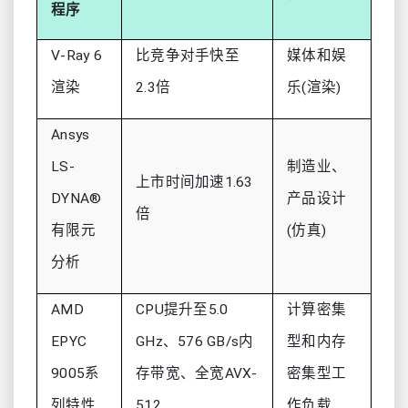
程序
V-Ray 6
比竞争对手快至
媒体和娱
渲染
2.3倍
乐(渲染)
Ansys
LS-
制造业、
上市时间加速1.63
DYNA®
产品设计
倍
有限元
(仿真)
分析
AMD
CPU提升至5.0
计算密集
EPYC
GHz、576 GB/s内
型和内存
9005系
存带宽、全宽AVX-
密集型工
列特性
512
作负载