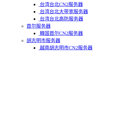
台湾台北CN2服务器
台湾台北大带宽服务器
台湾台北高防服务器
首尔服务器
韓国首尔CN2服务器
胡志明市服务器
越南胡志明市CN2服务器
柬埔寨金边服务器
柬埔寨金边CN2服务器
关于我们
联系Varidata
支付方式
Varidata博客
服务条款
知识库
FAQ
购物车
免费测试