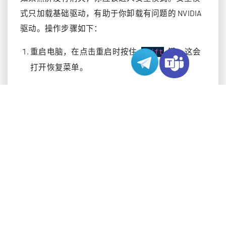
式只加载基础驱动，有助于你卸载有问题的 NVIDIA
驱动。操作步骤如下：
重启电脑，在点击重启时按住
键。这会
Shift
打开恢复菜单。
选择“疑难解答” > “高级选项” > “启动设置” > “重
启”。
电脑重启后，按
或
进入安全模式。
4
F4
按
，选择“设备管理器”。
Windows 键 + X
展开“显示适配器”类别。
右键单击你的 NVIDIA 显卡，选择“卸载设备”。
勾选“尝试删除此设备的驱动程序软件”。