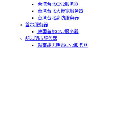
台湾台北CN2服务器
台湾台北大带宽服务器
台湾台北高防服务器
首尔服务器
韓国首尔CN2服务器
胡志明市服务器
越南胡志明市CN2服务器
柬埔寨金边服务器
柬埔寨金边CN2服务器
关于我们
联系Varidata
支付方式
Varidata博客
服务条款
知识库
FAQ
购物车
免费测试