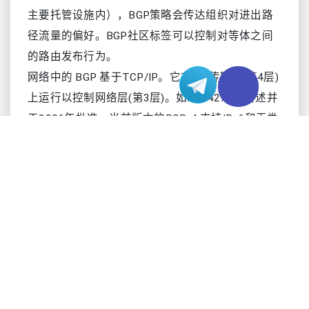
主要托管设施内），BGP策略会传达组织对进出路
径流量的偏好。BGP社区标签可以控制对等体之间
的路由发布行为。
网络中的 BGP 基于TCP/IP。它在OSI传输层(第4层)
上运行以控制网络层(第3层)。如RFC4271中所述并
于2006年批准，当前版本的BGP-4 支持IPv6和无类
别域间路由(CIDR)，这使得IPv4能够持续生存。与
当前的IP地址分配方案相比，使用CIDR是一种在网
络中拥有更多地址的方法。
内部BGP和外部BGP、OSPF的区别
当BGP用于在单个AS内进行路由时，称为内部
BGP，或iBGP。当用于将一个AS连接到其他AS时，
它被称为外部BGP，或eBGP。