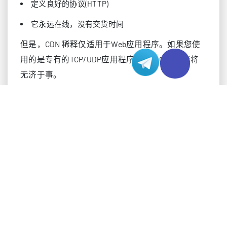
定义良好的协议(HTTP)
它永远在线，没有交货时间
但是，CDN 稀释仅适用于Web应用程序。如果您使
用的是专有的TCP/UDP应用程序，那么CDN稀释将
无济于事。
DDoS防御代理
如果您在源上运行TCP或UDP服务，例如Web服务
器、游戏服务、远程服务器访问(SSH)或电子邮件
(SMTP)，它们会通过开放端口公开。这意味着恶意
攻击者可以发送大量DDoS流量或尝试窥探敏感的未
加密数据。
一些提供商，尤其是MSSP和CDN提供商看到了这种
需求，并在其现有的DDoS基础设施中构建了反向