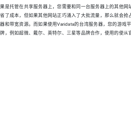
如果是托管在共享服务器上，您需要和同一台服务器上的其他网
节省了成本，但如果其他网站正巧涌入了大批流量，那么就会抢
器和带宽资源。而如果使用Varidata的台湾服务器，您的游戏平
品牌，例如超微、戴尔、英特尔、三星等品牌合作，使用的使从
aridata台湾服务器的带宽
果使用专用服务器，那么您不必担心带宽不够的问题。Varida
总量高达5Tbps以上，提供极高的网络冗余配置。并且，提供的
直连内地带宽以及100Mbps~10Gbps的国际大带宽，可
延迟。
*24*365客户支持
使用共享服务器，那么当您的服务器遇到任何问题时，无法第
才能得到解决。而此时即使解决了问题，或许都会因为支援不及时而
器提供7*24*365小时的技术支援，无论是凌晨或是节假日，