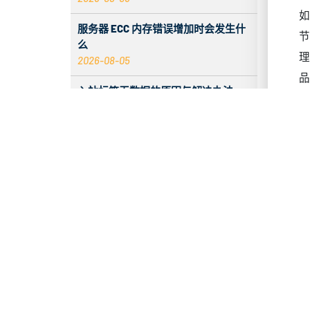
服务器 ECC 内存错误增加时会发生什
么
理
2026-08-05
入站标签无数据的原因与解决办法
2026-08-04
V
如何为香港服务器故障停机搭建免费
如
Telegram故障通知
入
2026-08-04
的
多应用服务器的公平内存分配
2026-08-04
7
美国数据中心中 HE、GTT、NTT 与
如果
CN2 网络线路的差异
2026-08-03
问题
服务