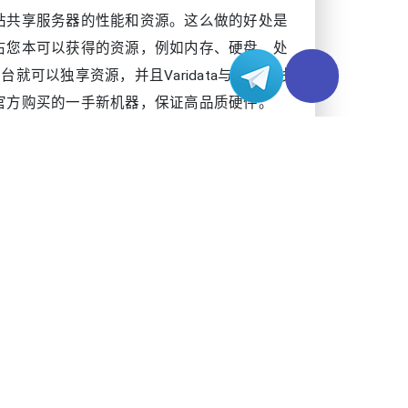
站共享服务器的性能和资源。这么做的好处是
占您本可以获得的资源，例如内存、硬盘、处
台就可以独享资源，并且Varidata与国际一线
官方购买的一手新机器，保证高品质硬件。
ta与全球20多家网络供应商合作，全球网络接
是多线BGP的混合带宽，默认提供10Mbps
智能切换最快网络线路，从而保证网络稳定性以及低
一时间得到专人响应，可能需要等一段时间，
产生无法挽回的损失。Varidata的台湾
都可第一时间解决客户的技术问题，保证业务的