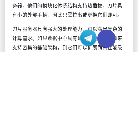
务器。他们的模块化体系结构支持热插拔。刀片具
有小的外部手柄，因此只需拉出或更换它们即可。
刀片服务器具有强大的处理能力，可以满足复杂的
计算需求。如果数据中心具有足够的散热和能量来
支持密集的基础架构，则它们可以扩展到高性能级
别。
刀片服务器优点：
1. 低能耗：机箱无需为单独机架中的多台服务器供
电和冷却，而是为多台刀片服务器供电，减少能量
消耗。
2. 处理能力：刀片服务器提供高处理能力，同时占
用最小的空间。
3. 多功能：它们可以托管主操作系统和虚拟机管理
程序、数据库、应用程序、Web服务以及其他企业