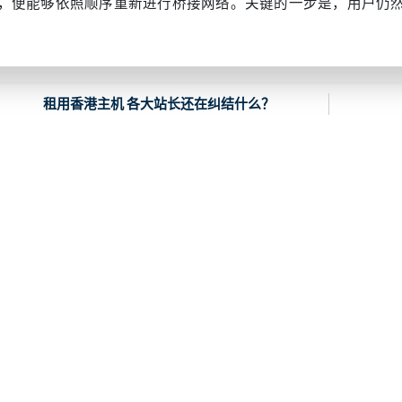
，便能够依照顺序重新进行桥接网络。关键的一步是，用户仍
租用香港主机 各大站长还在纠结什么？
2021-02-26
相关文章
器峰值带宽与基准带宽详解
块存储、文件存储与对象存储
08-07
区别
2026-08-06
热销产品
N2 服务器