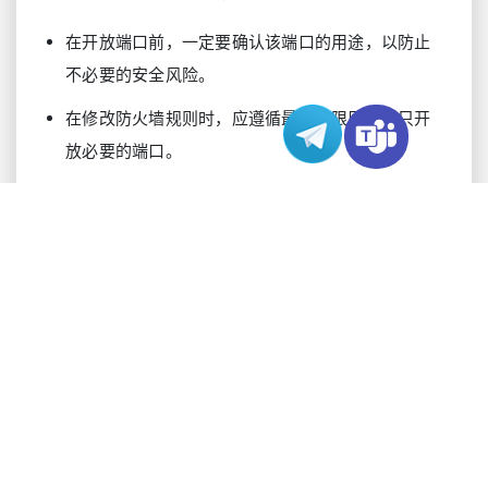
在开放端口前，一定要确认该端口的用途，以防止
不必要的安全风险。
在修改防火墙规则时，应遵循最小权限原则，只开
放必要的端口。
在开放端口后，应定期监控端口的流量，以便及时
发现和处理任何异常。
以上就是我们关于Ubuntu如何开放端口的全面指
南。希望通过我们的介绍，可以帮助您更好地理解
和操作Ubuntu，确保正常运行和安全。
香港服务器购买指南：是否存在无需备案的选
择？
2023-12-15