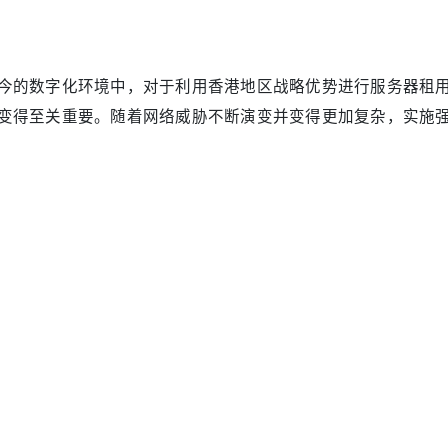
今的数字化环境中，对于利用香港地区战略优势进行服务器租
变得至关重要。随着网络威胁不断演变并变得更加复杂，实施
性和数据保护的必要条件。
解针对香港服务器的现代网络威胁
我们对2024年攻击模式的分析，香港数据中心面临着日益复
施的定向攻击增加了47%。这些已不是简单的脚本小子攻击 –
DOS防护：超越基础缓解
们深入技术细节。传统的DDoS缓解措施已不足以应对当前威
到800Gbps以上。以下是实际有效的方法：