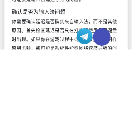
确认是否为输入法问题
你需要确认延迟是否确实来自输入法，而不是其他
原因。首先检查延迟是否只在打字或使用屏幕键盘
时出现。如果你在游戏过程中或打开应用时也同样
感到卡顿，那可能是系统性能或网络速度导致的问
题。
按以下步骤确认问题：
打开 Xbox 菜单，选择一个文本输入框。
输入几个字符，观察响应速度。
切换到另一款应用，再重复同样的测试。
用手柄在菜单中导航，比较移动和选择时的速