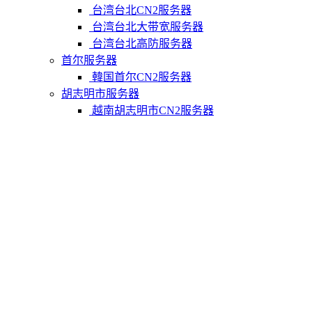
台湾台北CN2服务器
台湾台北大带宽服务器
台湾台北高防服务器
首尔服务器
韓国首尔CN2服务器
胡志明市服务器
越南胡志明市CN2服务器
柬埔寨金边服务器
柬埔寨金边CN2服务器
关于我们
联系Varidata
支付方式
Varidata博客
服务条款
知识库
FAQ
购物车
免费测试