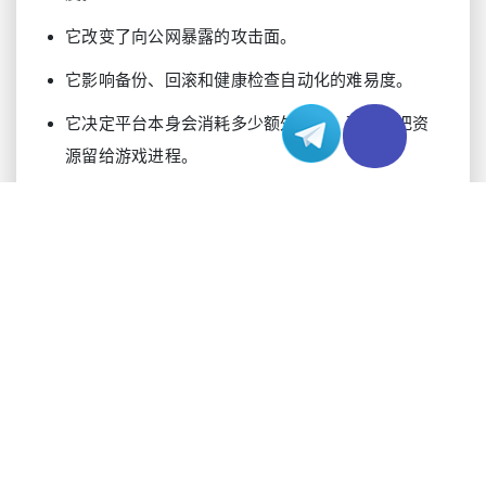
它改变了向公网暴露的攻击面。
它影响备份、回滚和健康检查自动化的难易度。
它决定平台本身会消耗多少额外资源，而不是把资
源留给游戏进程。
WINDOWS 在游戏私服架构中的适用场景
当服务端二进制程序、管理工具链或运行时假设与
Windows 紧密绑定时，Windows 往往就是最现实的
选择。一些较老或经过社区修改的游戏服务端包，
本来就是围绕可执行文件优先的部署方式、图形化
控制面板，或某些不易迁移的库来构建的。在这种
情况下，强行迁移到 Linux，带来的不稳定性往往比
收益更大。兼容性永远比理念更重要。