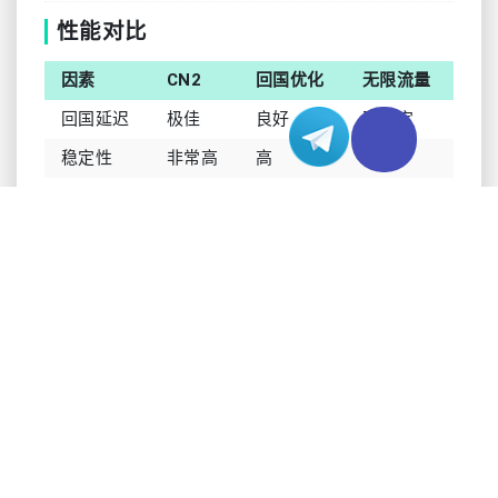
性能对比
因素
CN2
回国优化
无限流量
回国延迟
极佳
良好
不稳定
稳定性
非常高
高
中等
成本
高端
适中
经济
流量限制
有限
有限
无限
成本效益分析
投资服务器租用基础设施需要仔细权衡性能需求和
预算限制。CN2价格较高但为面向回国的业务提供
无与伦比的性能。回国优化线路提供具有成本效益
的替代方案，同时保持可接受的性能水平。无限流
量解决方案为不需要特殊路由的带宽密集型应用提