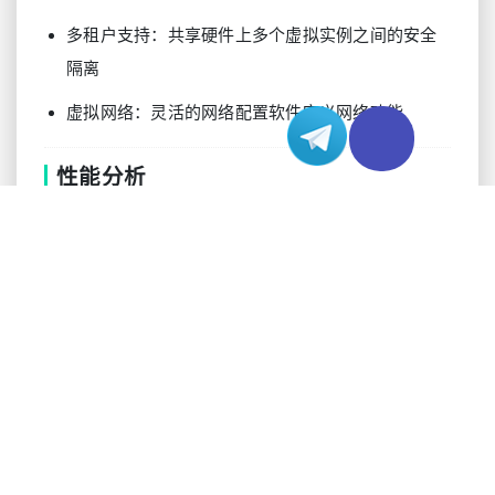
多租户支持：共享硬件上多个虚拟实例之间的安全
隔离
虚拟网络：灵活的网络配置软件定义网络功能
性能分析
传统和虚拟服务器租用在不同指标上的性能特征显
示出显著差异。我们在多个数据中心进行的基准测
试研究揭示了以下模式：
传统服务器租用指标：
I/O延迟：平均响应时间0.1-0.5毫秒
CPU开销：可忽略的虚拟化开销
网络性能：专用网卡的线速能力