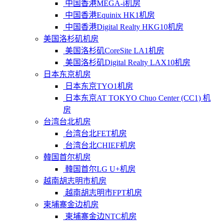
中国香港MEGA-i机房
中国香港Equinix HK1机房
中国香港Digital Realty HKG10机房
美国洛杉矶机房
美国洛杉矶CoreSite LA1机房
美国洛杉矶Digital Realty LAX10机房
日本东京机房
日本东京TYO1机房
日本东京AT TOKYO Chuo Center (CC1) 机
房
台湾台北机房
台湾台北FET机房
台湾台北CHIEF机房
韓国首尔机房
韓国首尔LG U+机房
越南胡志明市机房
越南胡志明市FPT机房
柬埔寨金边机房
柬埔寨金边NTC机房