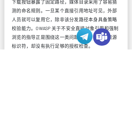
下载按钮暴露了固定路径，媒体目录采用了容易猜
测的命名规则。一旦某个直接引用地址可见，外部
人员就可以复用它，除非该分发路径本身具备策略
校验能力。OWASP 关于不安全直接对象引用和强制
浏览的指导正是围绕这一类问题展开：暴露了资源
标识符，却没有执行足够的授权检查。
常见的薄弱点包括：
可公开读取的目录中放置了长期有效的直链资源。
文件名基于计数器、时间戳或简单哈希生成。
授权只在页面层完成，而下载路径本身没有校验。
备份文件、临时文件和旧导出文件被遗留在 Web 根
目录下。
过于宽松的文件权限暴露了超出预期的内容。