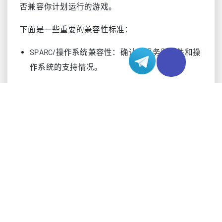
否兼容你计划运行的游戏。
下面是一些重要的兼容性标准：
SPARC/操作系统兼容性：确认对服务器硬件和操
作系统的支持情况。
性能：查看 CPU、I/O 和延迟方面的基准测试和
容量规划规则。
主机要求：检查所需的核心数量、主频
（GHz）、内存和存储空间。
云和高可用性：关注是否有经过验证的云架构和
高可用性实践。
可靠性：测试在故障场景下的软件行为及其与备
份工具的集成情况。