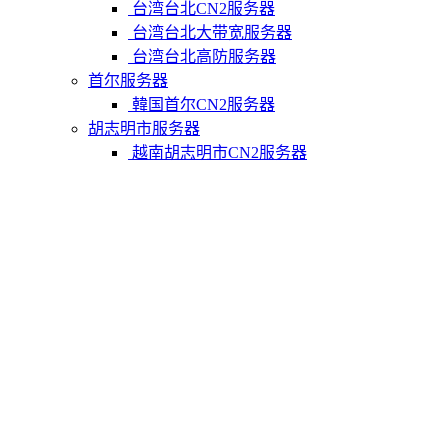
台湾台北CN2服务器
台湾台北大带宽服务器
台湾台北高防服务器
首尔服务器
韓国首尔CN2服务器
胡志明市服务器
越南胡志明市CN2服务器
柬埔寨金边服务器
柬埔寨金边CN2服务器
关于我们
联系Varidata
支付方式
Varidata博客
服务条款
知识库
FAQ
购物车
免费测试