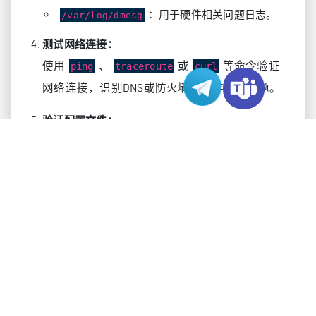
：用于硬件相关问题日志。
/var/log/dmesg
测试网络连接：
使用
、
或
等命令验证
ping
traceroute
curl
网络连接，识别DNS或防火墙可能存在的问题。
验证配置文件：
大多数Linux服务依赖配置文件运行。使用验证命
令（如Nginx的
或Apache的
nginx -t
）识别语法错误。
apachectl configtest
案例分析：特定服务故障排查
以下是诊断常见Linux服务故障的实用案例：
若Nginx或Apache服务故障，需检查
Web服务器：
配置文件和错误日志。使用
识别
netstat -tuln