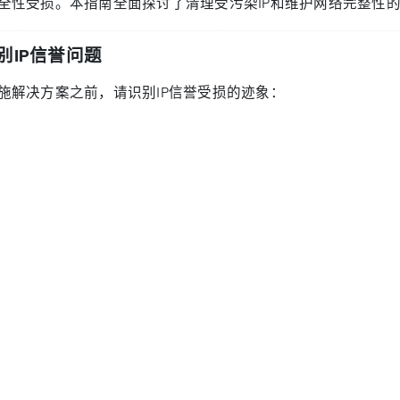
全性受损。本指南全面探讨了清理受污染IP和维护网络完整性
别IP信誉问题
施解决方案之前，请识别IP信誉受损的迹象：
件发送失败
务访问被封锁
现在垃圾邮件黑名单中
全警报增加
户投诉服务访问问题
时行动步骤
IP信誉问题时，采取以下即时行动：