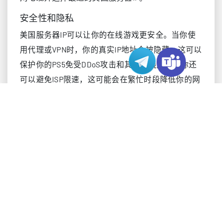
安全性和隐私
美国服务器IP可以让你的在线游戏更安全。当你使
用代理或VPN时，你的真实IP地址会被隐藏。这可以
保护你的PS5免受DDoS攻击和其他在线威胁。你还
可以避免ISP限速，这可能会在繁忙时段降低你的网
速。通过更好的安全性，你可以获得更流畅的游戏
体验和更好的性能。在你玩在线游戏时，你的隐私
得到保护。
访问美区内容
美国服务器IP让你可以玩到仅限美区的游戏和内
容。当你使用美国服务器时，你的PS5看起来就像在
北美一样。你可以创建美区PSN账号，获取仅在美
国PlayStation商店中提供的游戏、试玩版和抢先体
验版。许多玩家使用美区PlayStation充值卡为他们