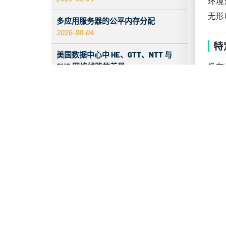
环境
无形
多应用服务器的公平内存分配
2026-08-04
特
美国数据中心中 HE、GTT、NTT 与
CN2 网络线路的差异
像在
2026-08-03
对
如何排查香港服务器域名的 DNS 污染
严
问题
2026-08-03
针
如何优化 NUMA 架构中的内存访问延
此处
迟
齐。
2026-08-03
PMem 的耐久度比 SSD 高多少？
服
2026-08-02
1.