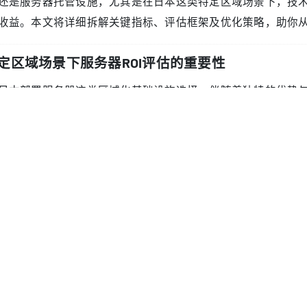
还是服务器托管设施，尤其是在日本这类特定区域场景下，技
收益。本文将详细拆解关键指标、评估框架及优化策略，助你从
定区域场景下服务器ROI评估的重要性
日本部署服务器这类区域化基础设施选择，伴随着独特的优势
亚太地区（APAC）市场的低延迟访问能力，这对电商、游戏及实
格的数据合规标准，包括日本《个人信息保护法》及日本工业标准（
对东亚市场的多云策略中，区域化部署具备地理冗余优势
的ROI评估并非单纯追求成本削减，而是要让基础设施投资与
务器ROI分析的核心指标
 财务投入：梳理直接与间接成本