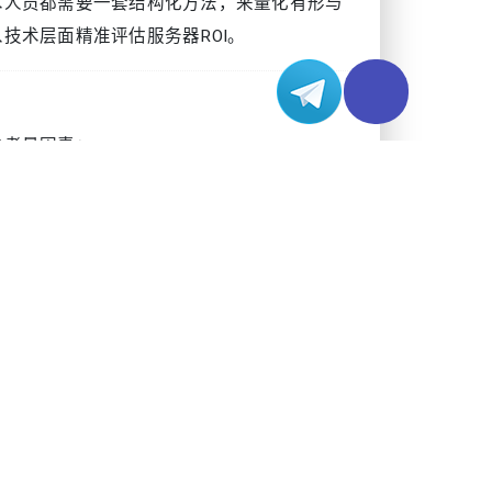
术人员都需要一套结构化方法，来量化有形与
技术层面精准评估服务器ROI。
与考量因素：
时应用至关重要
JIS）要求，可降低合规风险
用户体验提升、合规落地、业务扩展性等目标对