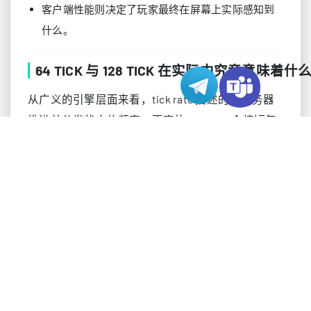
客户端性能则决定了玩家最终在屏幕上实际感知到
什么。
64 TICK 与 128 TICK 在实际中究竟意味着什
从广义的引擎层面来看，tick rate 描述的是服务器
推进并分发状态的频率。更高的 tick rate 会缩短每
次世界状态评估之间的时间间隔。历史上，这对射
击游戏影响很大，因为诸如拉枪、急停、命中判定
和投掷物时机等交互，通常都发生在这些离散的时
间窗口之中。
但在 CS2 中，subtick 这一层让过去的二元对立变得
复杂。官方发布说明多次提到 subtick 时序优化、
subtick 移动精度优化，以及同步机制调整，目的都
是让服务器权威判定更接近玩家在屏幕上所看到的