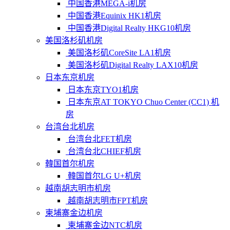
中国香港MEGA-i机房
中国香港Equinix HK1机房
中国香港Digital Realty HKG10机房
美国洛杉矶机房
美国洛杉矶CoreSite LA1机房
美国洛杉矶Digital Realty LAX10机房
日本东京机房
日本东京TYO1机房
日本东京AT TOKYO Chuo Center (CC1) 机
房
台湾台北机房
台湾台北FET机房
台湾台北CHIEF机房
韓国首尔机房
韓国首尔LG U+机房
越南胡志明市机房
越南胡志明市FPT机房
柬埔寨金边机房
柬埔寨金边NTC机房