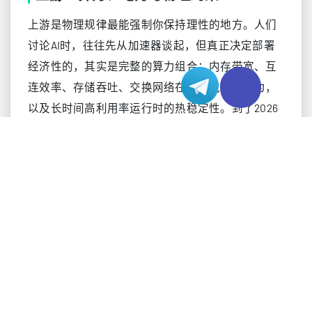
上游是物理规律最能强制你保持理性的地方。人们
讨论AI时，往往先从加速器谈起，但真正决定部署
经济性的，其实是完整的算力组合：内存带宽、互
连效率、存储吞吐、交换网络在高负载下的行为，
以及长时间高利用率运行时的热稳定性。到了2026
年，这一层不只是昂贵，更具有系统级战略意义。
更高密度的机架能够提升吞吐，但也会
算力密度：
显著放大散热和供电复杂度。
模型上下文增长、检索流水线以及并发
内存压力：
会话，都会同步拉高内存与带宽需求。
AI集群依赖低延迟、高吞吐的内部网
网络结构：
络，瓶颈会非常快地从计算核心迁移到链路层。
行业已经把它们当作一等架构变量，
电力与冷却：