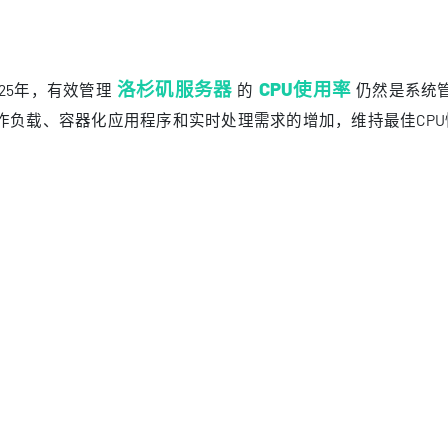
0-90%：临界区域 – 需要立即调查，可能影响服务质量
0%+：危险区域 – 需要立即采取行动以防止系统不稳定和服务中断
急响应协议
对即时CPU使用率问题时，请遵循以下针对最新服务器环境和
用’top’命令识别资源密集型进程及其对系统资源的影响
用高级日志聚合工具分析系统日志中的异常模式和相关性
用新一代威胁检测系统监控网络流量，防范潜在的DDoS攻击
查失控进程，必要时按照既定的事件响应程序终止进程
具有增强监控功能的紧急响应快速命令

-c -b -n 1
