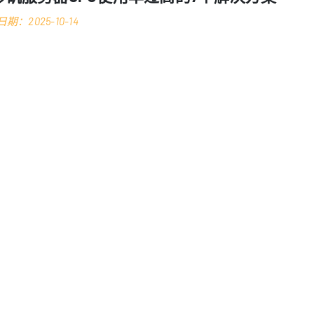
期：2025-10-14
洛杉矶服务器
CPU使用率
025年，有效管理
的
仍然是系统管
工作负载、容器化应用程序和实时处理需求的增加，维持最佳CP
接近极限时，可能会严重影响性能，导致服务中断和客户不满
器托管CPU使用率的实用解决方案，结合了最新的最佳实践和
解CPU使用率阈值
入解决方案之前，了解什么构成”高”CPU使用率至关重要。虽然
但持续超过80%的高CPU使用率通常表明存在潜在问题。现代
0-80%：警告区域 – 需要监控并主动调查潜在瓶颈