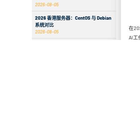
2026-08-05
8
9
2026 香港服务器：CentOS 与 Debian
系统对比
2026-08-05
紧
服务器 ECC 内存错误增加时会发生什
在面
么
2026-08-05
使
入站标签无数据的原因与解决办法
使
2026-08-04
使
如何为香港服务器故障停机搭建免费
Telegram故障通知
检
2026-08-04
# 
多应用服务器的公平内存分配
2026-08-04
top 